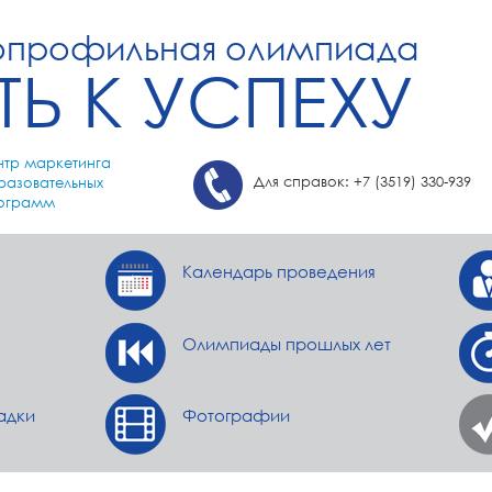
опрофильная олимпиада
ТЬ К УСПЕХУ
нтр маркетинга
Для справок: +7 (3519) 330-939
разовательных
ограмм
Календарь проведения
Олимпиады прошлых лет
адки
Фотографии