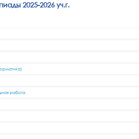
иады 2025-2026 уч.г.
ьному туру
ьному туру
орматика)
ьному туру
ьному туру
льная работа
ьному туру
ьному туру
ьному туру
ьному туру