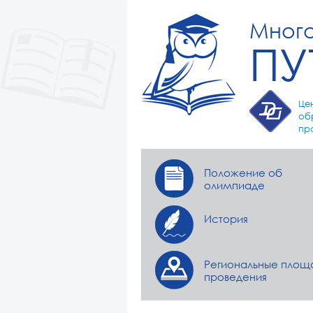
Мног
ПУ
Це
об
пр
Положение об
олимпиаде
История
Региональные площ
проведения